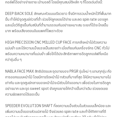
กอล์ฟได้อย่างง่ายดาย เข้าบอลดี โดยมีคุณสมบัติหลัก ๆ ที่โดดเด่นดังนี้:
DEEP BACK SOLE ลักษณะหัวแบบเรียวยาว ซึ่งมีการรวมน้ำหนักไว้ที่พื้นมาก
ขึ้น ทำให้มีจุดศูนย์ถ่วงที่ต่ำ ช่วยให้ลูกลอยได้ง่าย และลด spin rate ของลูก
และเมื่อวิถีสูงขึ้นกับสปินที่ต่ำมาบรรจบกันอย่างเหมาะสม ระยะที่ได้จะไกลขึ้น
มาก พร้อมเสียงตอนอิมแพคที่ไพเราะด้วย
HIGH PRECISION CNC MILLED CUP FACE การกลึงหน้าไม้ด้วยความ
แม่นยำ และได้ความแข็งแรงเป็นสองเท่า เมื่อเทียบกับเครื่องจักร CNC ทั่วไป
พร้อมความหนาบางที่แม่นยำ เพื่อให้ได้ประสิทธิภาพการดีดลูกกอล์ฟที่เหนือ
กว่ารุ่นอื่น ๆ
NABLA FACE MAX สิทธิบัตรและจุดขายของ PRGR รุ่นใหม่ ๆ แทบทุกรุ่น คือ
การออกแบบหน้าไม้ โดยมีการรีดหน้าไม้ ทส่วนที่บางที่สุด ให้มีความหนาบางไม่
เท่ากัน และจุดศูนย์กลางของหน้าไม้จะมีส่วนโค้งออกมา เพื่อช่วยในการดีดลูก
อย่างมาก และจุด sweet spot ยังถูกขยายให้กว้างขึ้นกว่าเดิม ช่วยชดเชย
ความผิดพลาดได้เยอะขึ้น
SPEEDER EVOLUTION SHAFT ที่ลดความแข็งส่วนในส่วนบนเล็กน้อย และ
เพิ่มความแข็งของส่วนปลายไม้ จึงช่วยลด spin rate และทำให้ทิศทางที่ตี