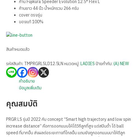
ก้าน Fujikura Speeder Evolution 12.5° Flex L
ก้านยาว 44 นิ้ว น้ำหนักรวม 266 กรัม
cover ตรงรุ่น
ของแท้ 100%
สินค้าหมดแล้ว
รหัสสินค้า:
TMPRGRLSLD12.5LN
หมวดหมู่:
LADIES
ป้ายกำกับ:
(A) NEW
คำอธิบาย
ข้อมูลเพิ่มเติม
คุณสมบัติ
PRGR LS รุ่นปี 2022 กับ concept “Smart high trajectory and low spin
increase distance” คือการออกแบบให้ได้วิถีลูกที่สูง แต่สปินต่ำ ได้ ball
speed ที่มากขึ้น ส่งผลต่อระยะทางที่ไกลขึ้น แถมยังถูกออกแบบมาให้ตีลูก