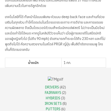
ออกไปและมีเสถียรภาพมากขึ้น และด้วยหนักที่เบาเพียง 37 กรัม ทำให้ช่วย
เพิ่มความเร็วในการตีลูกอีกด้วย
เทคโนโลยีที่ได้ ทั้งหน้าไม้แบบพิเศษ หัวแบบ deep back face และก้านที่ช่วย
เสริมในทุกส่วน ทำให้โดดเด่นในเรื่องของระยะทาง การตีง่าย และการชดเชย
ความผิดพลาด จึงเป็นไดรเวอร์ตัวจบสำหรับนักกอล์ฟสตรี ไม่ว่าจะเป็นมือใหม่
และมือเก๋าใช้ได้หมด หากดูในคลิปรีวิวจะเห็นว่า เมื่อผู้ชายลองตีในสปีดปกติ
ของผู้หญิงทั่วไป (ไม่ถึง 90 mph) ยังสามารถทำระยะได้ถึง 230 หลา และที่ไม่
พูดถึงไม่ได้ คือความสวยงามในสไตล์ PRGR ญี่ปุ่น พื้นสีดำตัดทองชมพู ใคร
เห็นก็ต้องมองครับ
น้ำหนัก
1 กก.
DRIVERS
42
FAIRWAYS
2
HYBRIDS
3
IRON SETS
8
PUTTERS
6