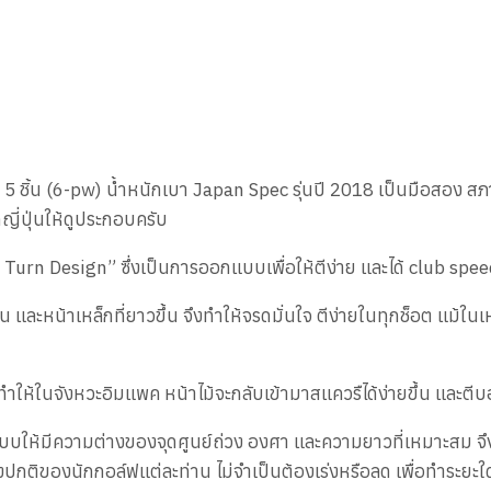
ิ้น (6-pw) น้ำหนักเบา Japan Spec รุ่นปี 2018 เป็นมือสอง ส
ี่ปุ่นให้ดูประกอบครับ
rn Design” ซึ่งเป็นการออกแบบเพื่อให้ตีง่าย และได้ club speed 
ะหน้าเหล็กที่ยาวขึ้น จึงทำให้จรดมั่นใจ ตีง่ายในทุกช็อต แม้ในเ
ำ ทำให้ในจังหวะอิมแพค หน้าไม้จะกลับเข้ามาสแควรืได้ง่ายขึ้น และตีบ
กแบบให้มีความต่างของจุดศูนย์ถ่วง องศา และความยาวที่เหมาะสม จ
งปกติของนักกอล์ฟแต่ละท่าน ไม่จำเป็นต้องเร่งหรือลด เพื่อทำระยะใ