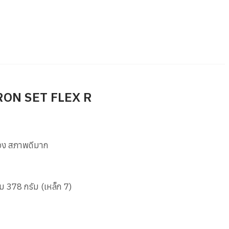
RON SET FLEX R
อง สภาพดีมาก
ม 378 กรัม (เหล็ก 7)